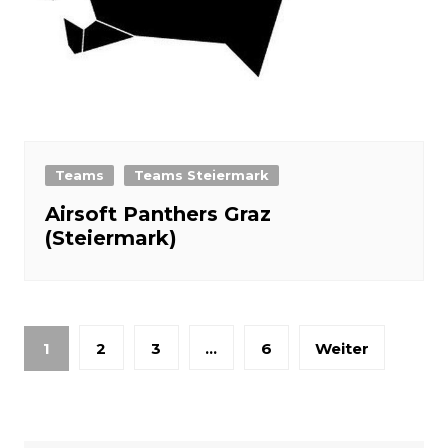
Teams
Teams Steiermark
Airsoft Panthers Graz
(Steiermark)
Seitennummerierung
1
2
3
…
6
Weiter
der
Beiträge