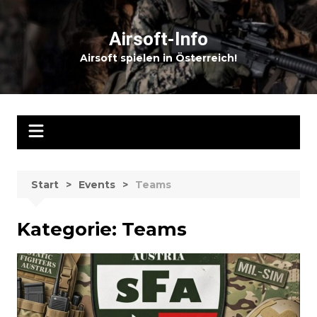
Zum
Inhalt
Airsoft-Info
springen
Airsoft spielen in Österreich!
Start
Events
Teams
Kategorie:
Teams