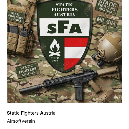
S
tatic
F
ighters
A
ustria
Airsoftverein