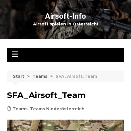
Zum
Inhalt
Airsoft-Info
springen
Airsoft spielen in Österreich!
Start
Teams
SFA_Airsoft_Team
SFA_Airsoft_Team
Teams
,
Teams Niederösterreich