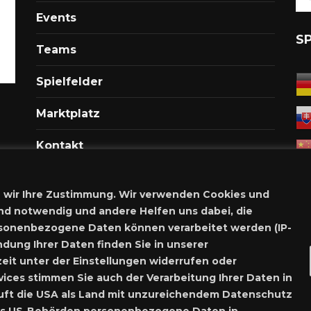
Events
S
Teams
Spielfelder
Marktplatz
Kontakt
Anmelden
 wir Ihre Zustimmung. Wir verwenden Cookies und
Meine Inserate
nd notwendig und andere Helfen uns dabei, die
rsonenbezogene Daten können verarbeitet werden (IP-
Neues Inserat schalten
dung Ihrer Daten finden Sie in unserer
eit unter der Einstellungen widerrufen oder
Marktplatz – Registrierung
vices stimmen Sie auch der Verarbeitung Ihrer Daten in
stuft die USA als Land mit unzureichendem Datenschutz
Nutzungsbe
dass US-Behörden personenbezogene Daten in