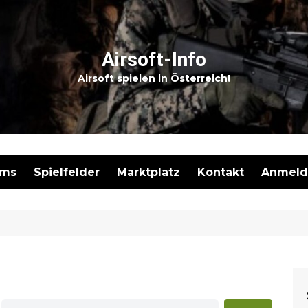
Airsoft-Info
Airsoft spielen in Österreich!
ams
Spielfelder
Marktplatz
Kontakt
Anmeld
Meine I
Neues I
Marktpl
Registr