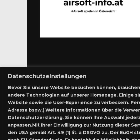
Datenschutzeinstellungen
Bevor Sie unsere Website besuchen können, brauchen
andere Technologien auf unserer Homepage. Einige si
Website sowie die User-Experience zu verbessern. Pe
Adresse bspw.).Weitere Informationen über die Verwen
Datenschutzerklärung. Sie können Ihre Auswahl jederz
anpassen.Mit Ihrer Einwilligung zur Nutzung dieser Ser
den USA gemäß Art. 49 (1) lit. a DSGVO zu. Der EuGH 
nach EU-Standards ein. Es besteht die Möglichkeit, 