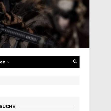
en
nserate
nserat schalten
atz –
ierung
SUCHE