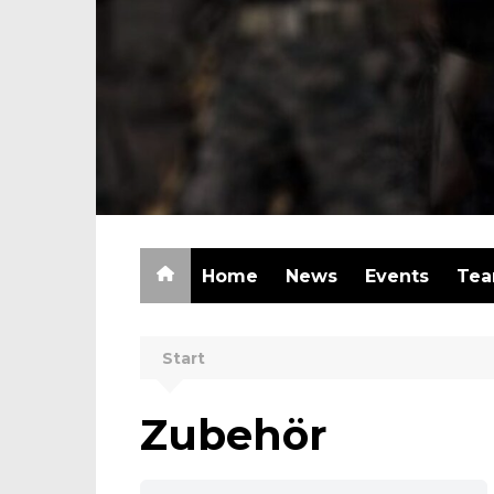
Zum
Inhalt
springen
Home
News
Events
Te
Start
Zubehör