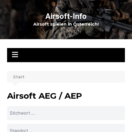
Zum
Inhalt
Airsoft-Info
springen
Airsoft spielen in Österreich!
Start
Airsoft AEG / AEP