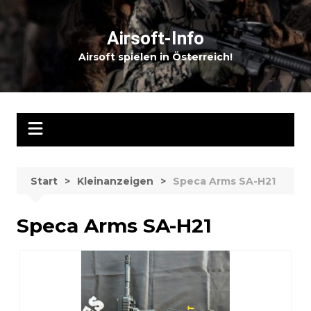
Zum
Inhalt
Airsoft-Info
springen
Airsoft spielen in Österreich!
Start
Kleinanzeigen
Speca Arms SA-H21
Speca Arms SA-H21