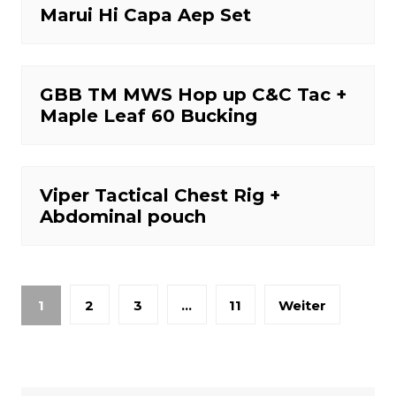
Marui Hi Capa Aep Set
GBB TM MWS Hop up C&C Tac +
Maple Leaf 60 Bucking
Viper Tactical Chest Rig +
Abdominal pouch
Seitennummerierung
1
2
3
…
11
Weiter
der
Beiträge