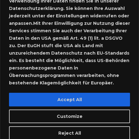
Verwendung Ihrer Daten finden Sie in unserer
Datenschutzerklärung. Sie können Ihre Auswahl
SUCHE
jederzeit unter der Einstellungen widerrufen oder
anpassen.Mit Ihrer Einwilligung zur Nutzung dieser
Services stimmen Sie auch der Verarbeitung Ihrer
Daten in den USA gemäß Art. 49 (1) lit. a DSGVO
SPRACHE:
zu. Der EuGH stuft die USA als Land mit
unzureichendem Datenschutz nach EU-Standards
ein. Es besteht die Möglichkeit, dass US-Behörden
personenbezogene Daten in
Überwachungsprogrammen verarbeiten, ohne
bestehende Klagemöglichkeit für Europäer.
Accept All
Customize
Nutzungsbedingungen-Marktplatz
Reject All
Impressum
Datenschutzerklärung