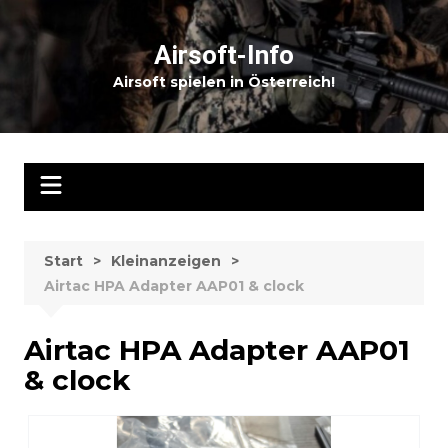
Zum
Inhalt
Airsoft-Info
springen
Airsoft spielen in Österreich!
Start
Kleinanzeigen
Airtac HPA Adapter AAP01 & clock
Airtac HPA Adapter AAP01
& clock