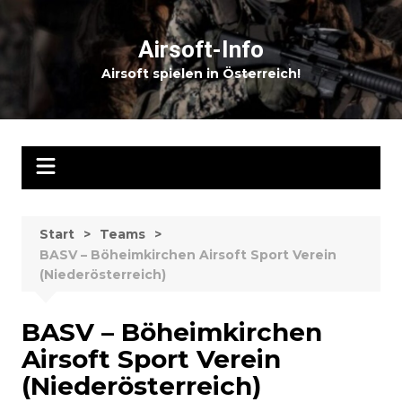
Zum
Inhalt
Airsoft-Info
springen
Airsoft spielen in Österreich!
Start
Teams
BASV – Böheimkirchen Airsoft Sport Verein
(Niederösterreich)
BASV – Böheimkirchen
Airsoft Sport Verein
(Niederösterreich)