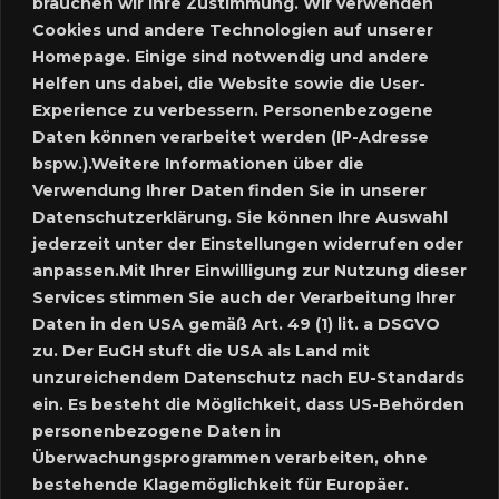
brauchen wir Ihre Zustimmung. Wir verwenden
Anmelden
Cookies und andere Technologien auf unserer
Homepage. Einige sind notwendig und andere
Meine Inserate
Helfen uns dabei, die Website sowie die User-
Experience zu verbessern. Personenbezogene
Neues Inserat schalten
Daten können verarbeitet werden (IP-Adresse
bspw.).Weitere Informationen über die
Marktplatz – Registrierung
Verwendung Ihrer Daten finden Sie in unserer
Datenschutzerklärung. Sie können Ihre Auswahl
SUCHE
jederzeit unter der Einstellungen widerrufen oder
anpassen.Mit Ihrer Einwilligung zur Nutzung dieser
Services stimmen Sie auch der Verarbeitung Ihrer
Daten in den USA gemäß Art. 49 (1) lit. a DSGVO
SPRACHE:
zu. Der EuGH stuft die USA als Land mit
unzureichendem Datenschutz nach EU-Standards
ein. Es besteht die Möglichkeit, dass US-Behörden
personenbezogene Daten in
Überwachungsprogrammen verarbeiten, ohne
bestehende Klagemöglichkeit für Europäer.