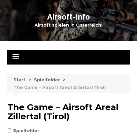
Zum
Inhalt
Airsoft-Info
springen
Airsoft spielen in Österreich!
Start
Spielfelder
The Game – Airsoft Areal Zillertal (Tirol)
The Game – Airsoft Areal
Zillertal (Tirol)
Spielfelder