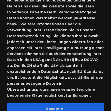
Homepage. Einige sind notwendig und andere
Meine Inserate
Helfen uns dabei, die Website sowie die User-
Experience zu verbessern. Personenbezogene
Neues Inserat schalten
Daten können verarbeitet werden (IP-Adresse
bspw.).Weitere Informationen über die
Marktplatz – Registrierung
Verwendung Ihrer Daten finden Sie in unserer
Datenschutzerklärung. Sie können Ihre Auswahl
SUCHE
jederzeit unter der Einstellungen widerrufen oder
anpassen.Mit Ihrer Einwilligung zur Nutzung dieser
Services stimmen Sie auch der Verarbeitung Ihrer
Daten in den USA gemäß Art. 49 (1) lit. a DSGVO
SPRACHE:
zu. Der EuGH stuft die USA als Land mit
unzureichendem Datenschutz nach EU-Standards
ein. Es besteht die Möglichkeit, dass US-Behörden
personenbezogene Daten in
Überwachungsprogrammen verarbeiten, ohne
bestehende Klagemöglichkeit für Europäer.
Accept All