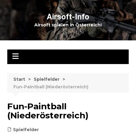
Zum
Inhalt
Airsoft-Info
springen
Airsoft spielen in Österreich!
Start
Spielfelder
Fun-Paintball (Niederösterreich)
Fun-Paintball
(Niederösterreich)
Spielfelder