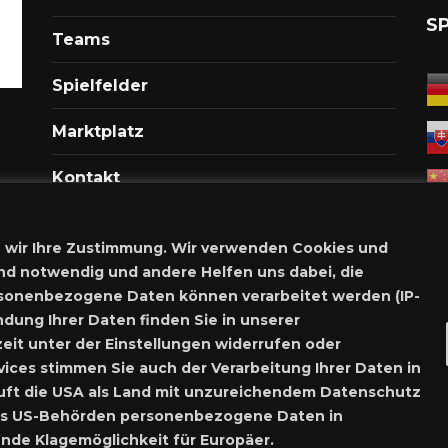
S
Teams
Spielfelder
Marktplatz
Kontakt
Anmelden
 wir Ihre Zustimmung. Wir verwenden Cookies und
Meine Inserate
nd notwendig und andere Helfen uns dabei, die
rsonenbezogene Daten können verarbeitet werden (IP-
Neues Inserat schalten
dung Ihrer Daten finden Sie in unserer
eit unter der Einstellungen widerrufen oder
Marktplatz – Registrierung
vices stimmen Sie auch der Verarbeitung Ihrer Daten in
stuft die USA als Land mit unzureichendem Datenschutz
Nutzungsbe
dass US-Behörden personenbezogene Daten in
de Klagemöglichkeit für Europäer.