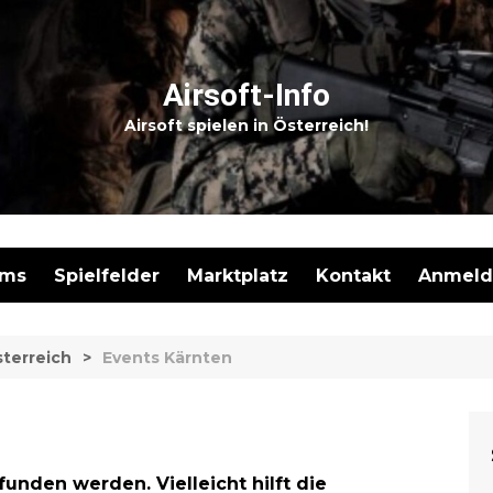
Airsoft-Info
Airsoft spielen in Österreich!
ams
Spielfelder
Marktplatz
Kontakt
Anmeld
Meine I
terreich
Events Kärnten
Neues I
Marktpl
Registr
unden werden. Vielleicht hilft die