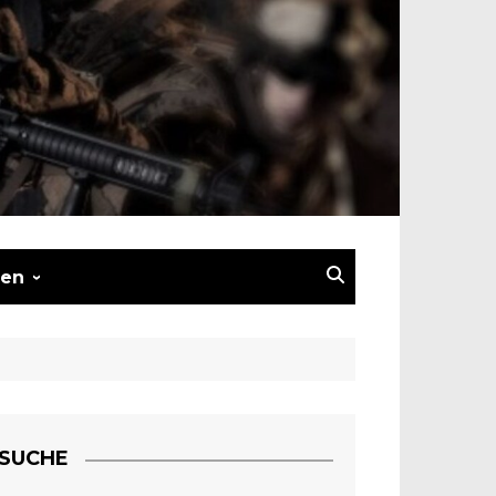
en
nserate
nserat schalten
atz –
ierung
SUCHE