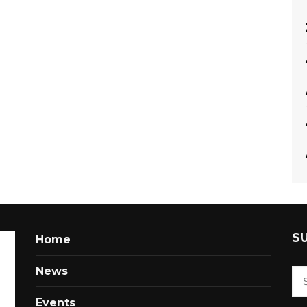
S
Home
News
Events