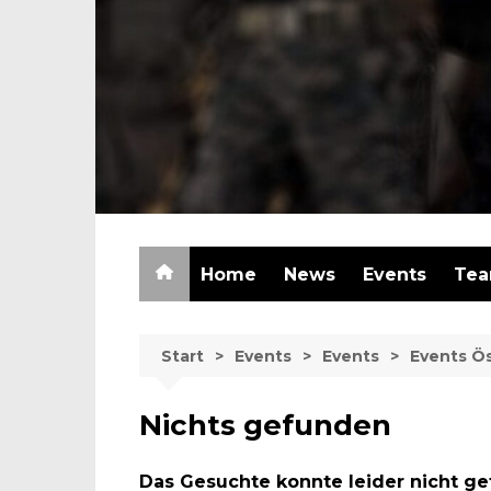
Zum
Inhalt
springen
Home
News
Events
Te
Start
Events
Events
Events Ös
Nichts gefunden
Das Gesuchte konnte leider nicht gef