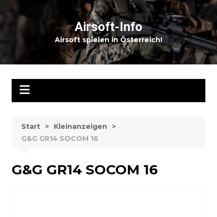
Zum
Inhalt
Airsoft-Info
springen
Airsoft spielen in Österreich!
Start
Kleinanzeigen
G&G GR14 SOCOM 16
G&G GR14 SOCOM 16