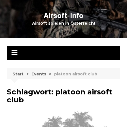
Zum
Inhalt
Airsoft-Info
springen
Airsoft spielen in Österreich!
Start
Events
platoon airsoft club
Schlagwort:
platoon airsoft
club