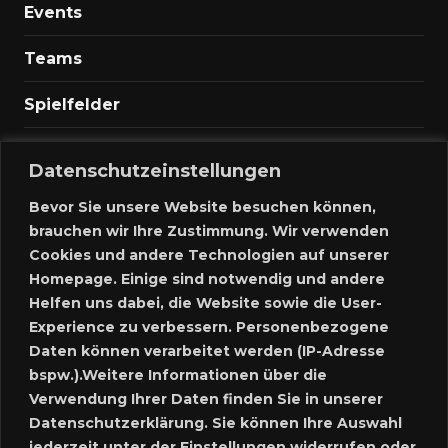
Events
Teams
Spielfelder
Marktplatz
Datenschutzeinstellungen
Kontakt
Bevor Sie unsere Website besuchen können,
brauchen wir Ihre Zustimmung. Wir verwenden
Anmelden
Cookies und andere Technologien auf unserer
Homepage. Einige sind notwendig und andere
Meine Inserate
Helfen uns dabei, die Website sowie die User-
Experience zu verbessern. Personenbezogene
Neues Inserat schalten
Daten können verarbeitet werden (IP-Adresse
bspw.).Weitere Informationen über die
Marktplatz – Registrierung
Verwendung Ihrer Daten finden Sie in unserer
Datenschutzerklärung. Sie können Ihre Auswahl
SUCHE
jederzeit unter der Einstellungen widerrufen oder