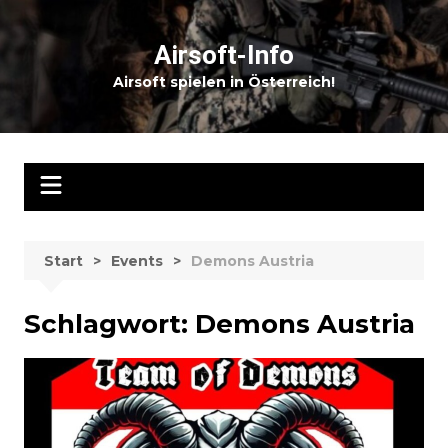
Zum
Inhalt
Airsoft-Info
springen
Airsoft spielen in Österreich!
Start
Events
Demons Austria
Schlagwort:
Demons Austria