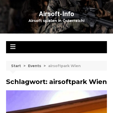
Zum
Inhalt
Airsoft-Info
springen
Airsoft spielen in Österreich!
Start
Events
airsoftpark Wien
Schlagwort:
airsoftpark Wien