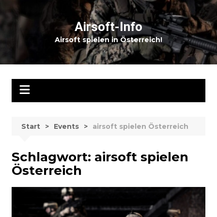
Zum
Inhalt
Airsoft-Info
springen
Airsoft spielen in Österreich!
Start
Events
airsoft spielen Österreich
Schlagwort:
airsoft spielen
Österreich