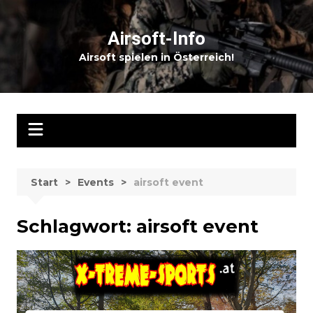
Zum
Inhalt
Airsoft-Info
springen
Airsoft spielen in Österreich!
Start
Events
airsoft event
Schlagwort:
airsoft event