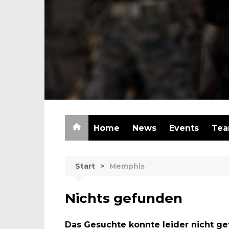
Zum
Inhalt
springen
Home
News
Events
Te
Start
Memphis
Nichts gefunden
Das Gesuchte konnte leider nicht gef