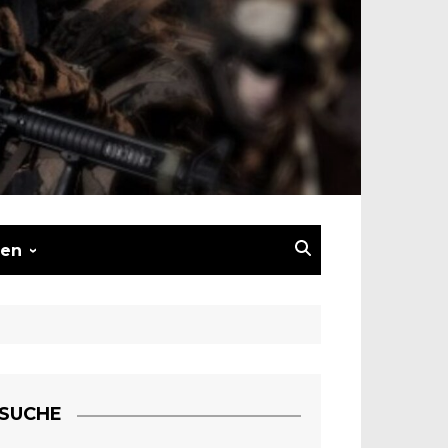
en
nserate
nserat schalten
atz –
ierung
SUCHE