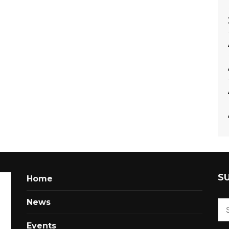
S
Home
News
Events