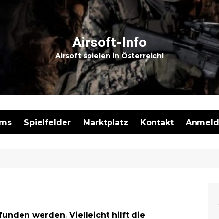
Airsoft-Info
Airsoft spielen in Österreich!
ams
Spielfelder
Marktplatz
Kontakt
Anmeld
Meine I
Neues I
Marktpl
Registr
unden werden. Vielleicht hilft die