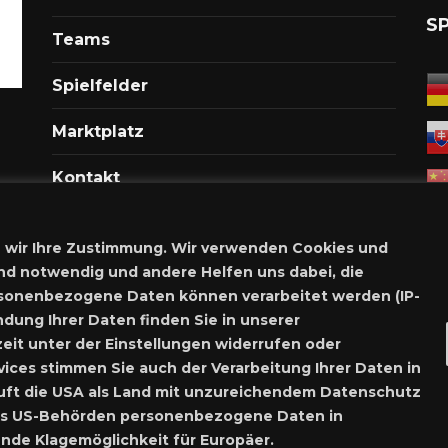
S
Teams
Spielfelder
Marktplatz
Kontakt
Anmelden
 wir Ihre Zustimmung. Wir verwenden Cookies und
Meine Inserate
nd notwendig und andere Helfen uns dabei, die
rsonenbezogene Daten können verarbeitet werden (IP-
Neues Inserat schalten
dung Ihrer Daten finden Sie in unserer
eit unter der Einstellungen widerrufen oder
Marktplatz – Registrierung
vices stimmen Sie auch der Verarbeitung Ihrer Daten in
stuft die USA als Land mit unzureichendem Datenschutz
Nutzungsbe
dass US-Behörden personenbezogene Daten in
de Klagemöglichkeit für Europäer.